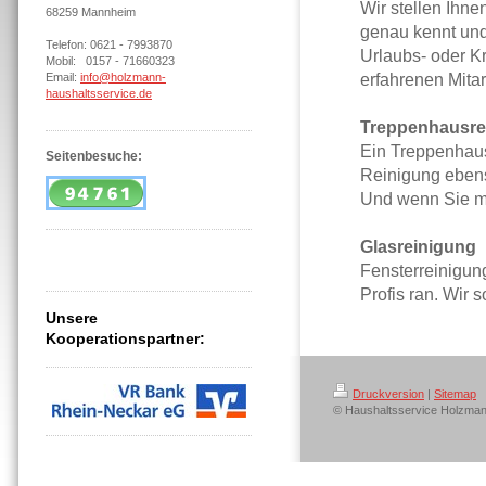
Wir stellen Ihne
68259 Mannheim
genau kennt und 
Telefon: 0621 - 7993870
Urlaubs- oder Kr
Mobil: 0157 - 71660323
Email:
info@holzmann-
erfahrenen Mitar
haushaltsservice.de
Treppenhausre
Ein Treppenhaus
Seitenbesuche:
Reinigung ebenso
Und wenn Sie mö
Glasreinigung
Fensterreinigung
Profis ran. Wir 
Unsere
Kooperationspartner:
Druckversion
|
Sitemap
© Haushaltsservice Holzma